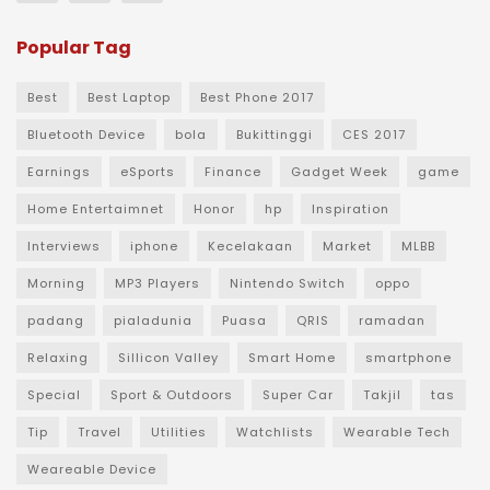
Popular Tag
Best
Best Laptop
Best Phone 2017
Bluetooth Device
bola
Bukittinggi
CES 2017
Earnings
eSports
Finance
Gadget Week
game
Home Entertaimnet
Honor
hp
Inspiration
Interviews
iphone
Kecelakaan
Market
MLBB
Morning
MP3 Players
Nintendo Switch
oppo
padang
pialadunia
Puasa
QRIS
ramadan
Relaxing
Sillicon Valley
Smart Home
smartphone
Special
Sport & Outdoors
Super Car
Takjil
tas
Tip
Travel
Utilities
Watchlists
Wearable Tech
Weareable Device