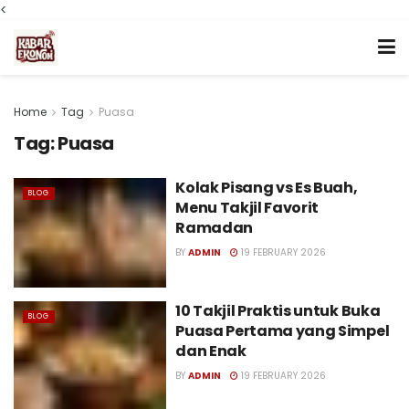
<
Home
Tag
Puasa
Tag:
Puasa
Kolak Pisang vs Es Buah,
BLOG
Menu Takjil Favorit
Ramadan
BY
ADMIN
19 FEBRUARY 2026
10 Takjil Praktis untuk Buka
BLOG
Puasa Pertama yang Simpel
dan Enak
BY
ADMIN
19 FEBRUARY 2026