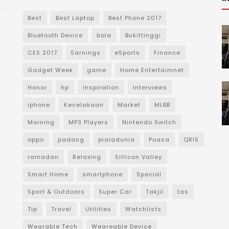
Best
Best Laptop
Best Phone 2017
Bluetooth Device
bola
Bukittinggi
CES 2017
Earnings
eSports
Finance
Gadget Week
game
Home Entertaimnet
Honor
hp
Inspiration
Interviews
iphone
Kecelakaan
Market
MLBB
Morning
MP3 Players
Nintendo Switch
oppo
padang
pialadunia
Puasa
QRIS
ramadan
Relaxing
Sillicon Valley
Smart Home
smartphone
Special
Sport & Outdoors
Super Car
Takjil
tas
Tip
Travel
Utilities
Watchlists
Wearable Tech
Weareable Device