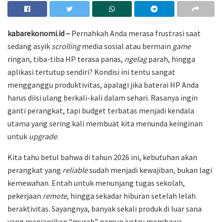
kabarekonomi.id –
Pernahkah Anda merasa frustrasi saat
sedang asyik
scrolling
media sosial atau bermain
game
ringan, tiba-tiba HP terasa panas,
ngelag
parah, hingga
aplikasi tertutup sendiri? Kondisi ini tentu sangat
mengganggu produktivitas, apalagi jika baterai HP Anda
harus diisi ulang berkali-kali dalam sehari. Rasanya ingin
ganti perangkat, tapi budget terbatas menjadi kendala
utama yang sering kali membuat kita menunda keinginan
untuk
upgrade
.
Kita tahu betul bahwa di tahun 2026 ini, kebutuhan akan
perangkat yang
reliable
sudah menjadi kewajiban, bukan lagi
kemewahan. Entah untuk menunjang tugas sekolah,
pekerjaan
remote
, hingga sekadar hiburan setelah lelah
beraktivitas. Sayangnya, banyak sekali produk di luar sana
yang menjanjikan “murah” namun justru membawa