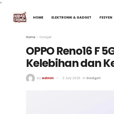
<
HOME
ELEKTRONIK & GADGET
FESYEN
Home
Gadget
OPPO Reno16 F 5
Kelebihan dan 
by
admin
3 July 2026
in
Gadget