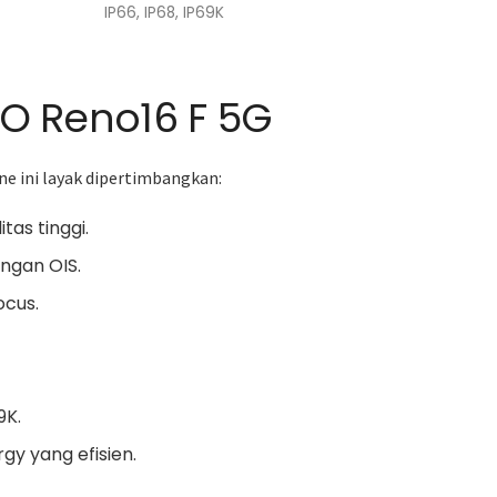
IP66, IP68, IP69K
O Reno16 F 5G
 ini layak dipertimbangkan:
tas tinggi.
ngan OIS.
cus.
9K.
gy yang efisien.