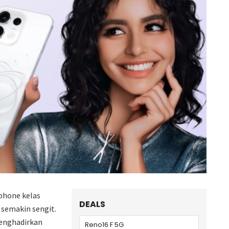
phone kelas
DEALS
semakin sengit.
enghadirkan
Reno16 F 5G