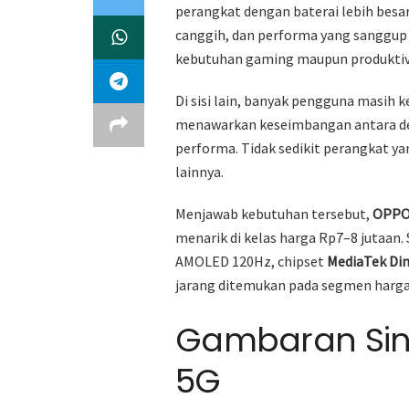
perangkat dengan baterai lebih besar
canggih, dan performa yang sanggu
kebutuhan gaming maupun produktiv
Di sisi lain, banyak pengguna masi
menawarkan keseimbangan antara desa
performa. Tidak sedikit perangkat ya
lainnya.
Menjawab kebutuhan tersebut,
OPPO
menarik di kelas harga Rp7–8 jutaa
AMOLED 120Hz, chipset
MediaTek Dim
jarang ditemukan pada segmen harga
Gambaran Sin
5G