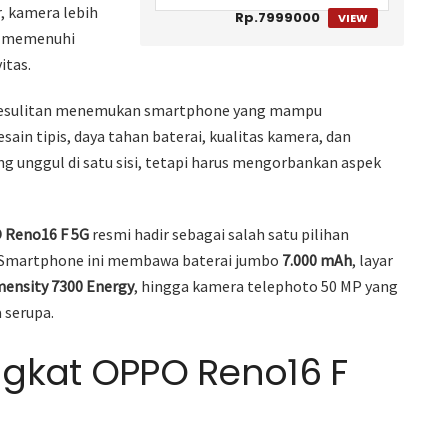
, kamera lebih
Rp.7999000
VIEW
p memenuhi
itas.
h kesulitan menemukan smartphone yang mampu
in tipis, daya tahan baterai, kualitas kamera, dan
ng unggul di satu sisi, tetapi harus mengorbankan aspek
 Reno16 F 5G
resmi hadir sebagai salah satu pilihan
n. Smartphone ini membawa baterai jumbo
7.000 mAh
, layar
ensity 7300 Energy
, hingga kamera telephoto 50 MP yang
 serupa.
gkat OPPO Reno16 F