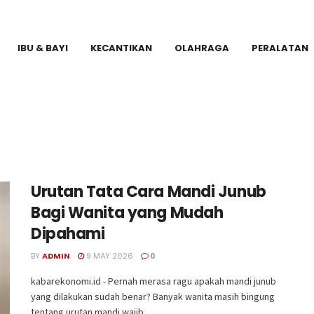
IBU & BAYI
KECANTIKAN
OLAHRAGA
PERALATAN
Urutan Tata Cara Mandi Junub
Bagi Wanita yang Mudah
Dipahami
BY
ADMIN
9 MAY 2026
0
kabarekonomi.id - Pernah merasa ragu apakah mandi junub
yang dilakukan sudah benar? Banyak wanita masih bingung
tentang urutan mandi wajib, ...