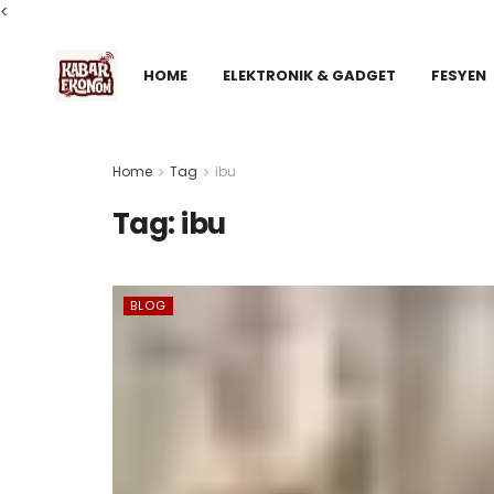
<
HOME
ELEKTRONIK & GADGET
FESYEN
Home
Tag
ibu
Tag:
ibu
BLOG