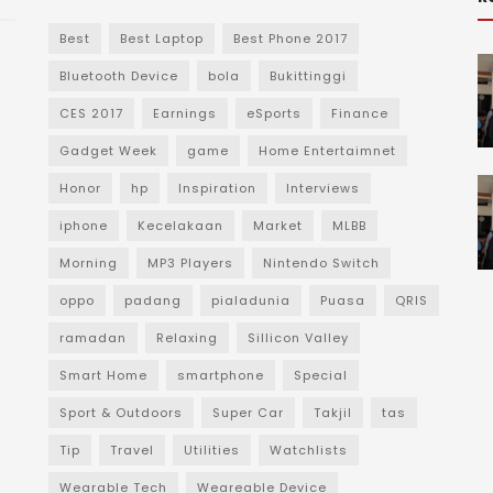
Best
Best Laptop
Best Phone 2017
Bluetooth Device
bola
Bukittinggi
CES 2017
Earnings
eSports
Finance
Gadget Week
game
Home Entertaimnet
Honor
hp
Inspiration
Interviews
iphone
Kecelakaan
Market
MLBB
Morning
MP3 Players
Nintendo Switch
oppo
padang
pialadunia
Puasa
QRIS
ramadan
Relaxing
Sillicon Valley
Smart Home
smartphone
Special
Sport & Outdoors
Super Car
Takjil
tas
Tip
Travel
Utilities
Watchlists
Wearable Tech
Weareable Device