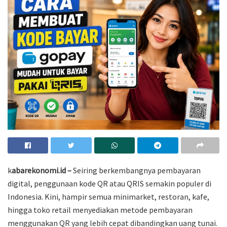
k
abarekonomi.id –
Seiring berkembangnya pembayaran
digital, penggunaan kode QR atau QRIS semakin populer di
Indonesia. Kini, hampir semua minimarket, restoran, kafe,
hingga toko retail menyediakan metode pembayaran
menggunakan QR yang lebih cepat dibandingkan uang tunai.