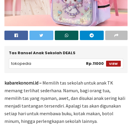
Tas Ransel Anak Sekolah DEALS
tokopedia
Rp.11000
VIEW
kabarekonomi.id –
Memilih tas sekolah untuk anak TK
memang terlihat sederhana. Namun, bagi orang tua,
memilih tas yang nyaman, awet, dan disukai anak sering kali
menjadi tantangan tersendiri. Apalagi tas akan digunakan
setiap hari untuk membawa buku, kotak makan, botol
minum, hingga perlengkapan sekolah lainnya.