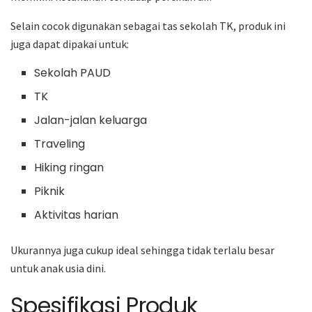
Selain cocok digunakan sebagai tas sekolah TK, produk ini
juga dapat dipakai untuk:
Sekolah PAUD
TK
Jalan-jalan keluarga
Traveling
Hiking ringan
Piknik
Aktivitas harian
Ukurannya juga cukup ideal sehingga tidak terlalu besar
untuk anak usia dini.
Spesifikasi Produk