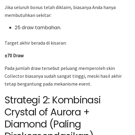
Jika seluruh bonus telah diklaim, biasanya Anda hanya
membutuhkan sekitar:
25 draw tambahan.
Target akhir berada di kisaran:
±70 Draw
Pada jumlah draw tersebut peluang memperoleh skin
Collector biasanya sudah sangat tinggi, meski hasil akhir
tetap bergantung pada mekanisme event.
Strategi 2: Kombinasi
Crystal of Aurora +
Diamond (Paling