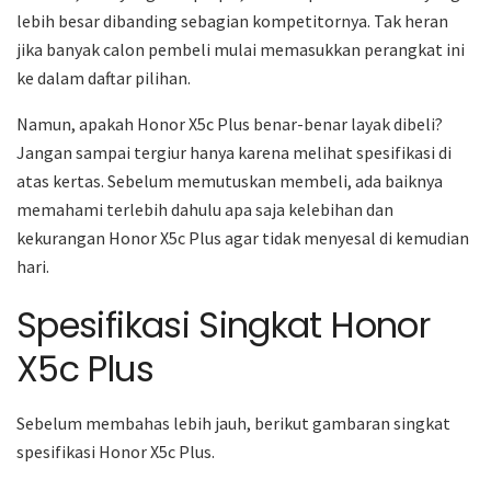
lebih besar dibanding sebagian kompetitornya. Tak heran
jika banyak calon pembeli mulai memasukkan perangkat ini
ke dalam daftar pilihan.
Namun, apakah Honor X5c Plus benar-benar layak dibeli?
Jangan sampai tergiur hanya karena melihat spesifikasi di
atas kertas. Sebelum memutuskan membeli, ada baiknya
memahami terlebih dahulu apa saja kelebihan dan
kekurangan Honor X5c Plus agar tidak menyesal di kemudian
hari.
Spesifikasi Singkat Honor
X5c Plus
Sebelum membahas lebih jauh, berikut gambaran singkat
spesifikasi Honor X5c Plus.