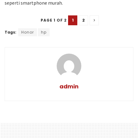
seperti smartphone murah.
1
2
PAGE 1 OF 2
Tags:
Honor
hp
admin