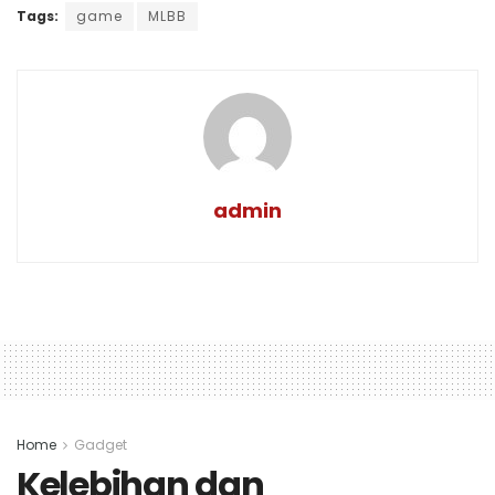
Tags:
game
MLBB
admin
Home
Gadget
Kelebihan dan