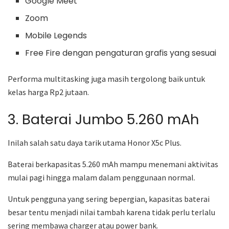
Google Meet
Zoom
Mobile Legends
Free Fire dengan pengaturan grafis yang sesuai
Performa multitasking juga masih tergolong baik untuk
kelas harga Rp2 jutaan.
3. Baterai Jumbo 5.260 mAh
Inilah salah satu daya tarik utama Honor X5c Plus.
Baterai berkapasitas 5.260 mAh mampu menemani aktivitas
mulai pagi hingga malam dalam penggunaan normal.
Untuk pengguna yang sering bepergian, kapasitas baterai
besar tentu menjadi nilai tambah karena tidak perlu terlalu
sering membawa charger atau power bank.