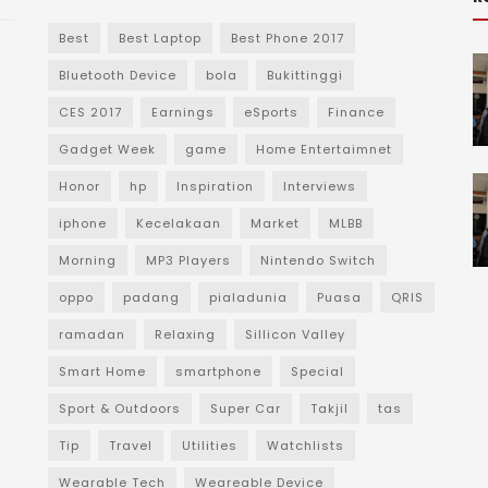
Best
Best Laptop
Best Phone 2017
Bluetooth Device
bola
Bukittinggi
CES 2017
Earnings
eSports
Finance
Gadget Week
game
Home Entertaimnet
Honor
hp
Inspiration
Interviews
iphone
Kecelakaan
Market
MLBB
Morning
MP3 Players
Nintendo Switch
oppo
padang
pialadunia
Puasa
QRIS
ramadan
Relaxing
Sillicon Valley
Smart Home
smartphone
Special
Sport & Outdoors
Super Car
Takjil
tas
Tip
Travel
Utilities
Watchlists
Wearable Tech
Weareable Device