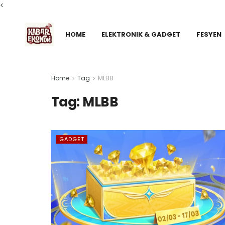
<
HOME
ELEKTRONIK & GADGET
FESYEN
Home
Tag
MLBB
Tag:
MLBB
GADGET