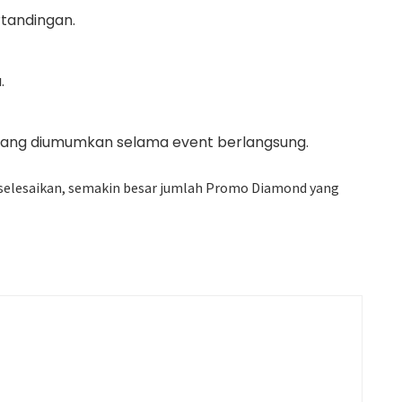
tandingan.
.
 yang diumumkan selama event berlangsung.
iselesaikan, semakin besar jumlah Promo Diamond yang