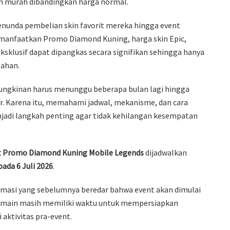
ih murah dibandingkan harga normal.
enunda pembelian skin favorit mereka hingga event
manfaatkan Promo Diamond Kuning, harga skin Epic,
eksklusif dapat dipangkas secara signifikan sehingga hanya
ahan.
mungkinan harus menunggu beberapa bulan lagi hingga
. Karena itu, memahami jadwal, mekanisme, dan cara
i langkah penting agar tidak kehilangan kesempatan
t Promo Diamond Kuning Mobile Legends
dijadwalkan
pada 6 Juli 2026
.
ormasi yang sebelumnya beredar bahwa event akan dimulai
pemain masih memiliki waktu untuk mempersiapkan
aktivitas pra-event.