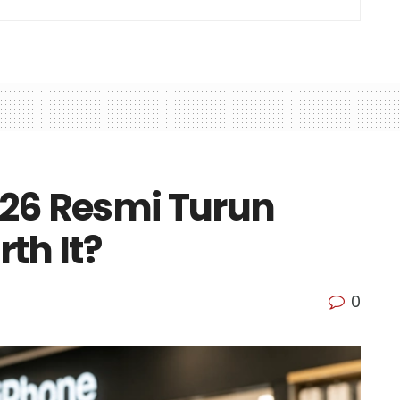
2026 Resmi Turun
th It?
0