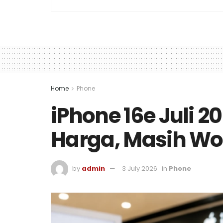
Home
Phone
iPhone 16e Juli 
Harga, Masih Wor
by
admin
3 July 2026
in
Phone